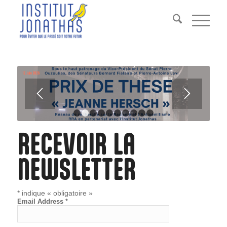
1
2
3
4
5
6
7
8
9
10
RECEVOIR LA
NEWSLETTER
*
indique « obligatoire »
Email Address
*