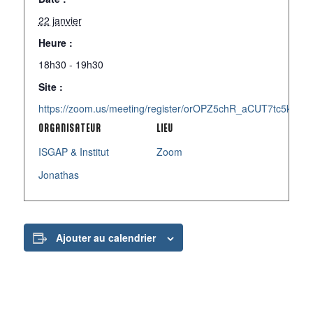
22 janvier
Heure :
18h30 - 19h30
Site :
https://zoom.us/meeting/register/orOPZ5chR_aCUT7tc5kN_Q#/
ORGANISATEUR
LIEU
ISGAP & Institut
Zoom
Jonathas
Ajouter au calendrier