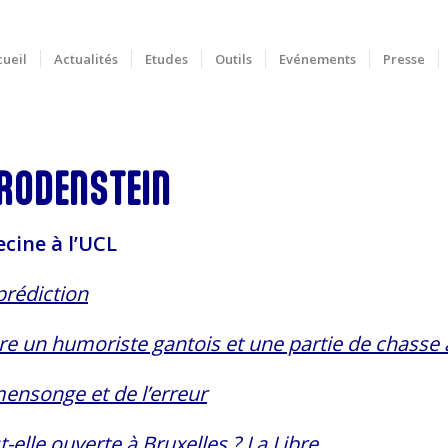
ueil
Actualités
Etudes
Outils
Evénements
Presse
 RODENSTEIN
cine à l’UCL
prédiction
tre un humoriste gantois et une partie de chasse 
mensonge et de l’erreur
t-elle ouverte à Bruxelles ?
La Libre