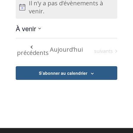
Il n’y a pas d’évènements à
Notice
venir.
À venir
Sélectionnez
une
Aujourd’hui
Évènements
suivants
Évènements
précédents
date.
S’abonner au calendrier