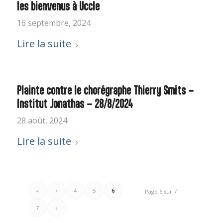
les bienvenus à Uccle
16 septembre, 2024
Lire la suite
Plainte contre le chorégraphe Thierry Smits –
Institut Jonathas – 28/8/2024
28 août, 2024
Lire la suite
«
‹
4
5
6
Page 6 sur 7
7
›